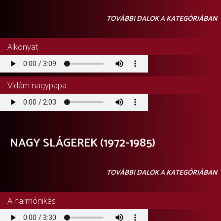
TOVÁBBI DALOK A KATEGÓRIÁBAN
Alkonyat
Audio
file
Vidám nagypapa
Audio
file
NAGY SLÁGEREK (1972-1985)
TOVÁBBI DALOK A KATEGÓRIÁBAN
A harmónikás
Audio