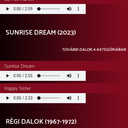
Audio
file
SUNRISE DREAM (2023)
TOVÁBBI DALOK A KATEGÓRIÁBAN
Sunrise Dream
Audio
file
Happy Sister
Audio
file
RÉGI DALOK (1967-1972)