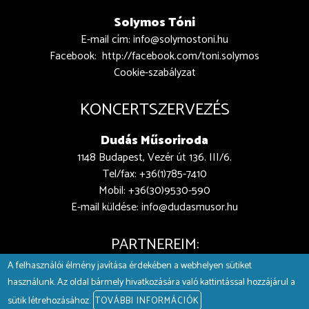
Solymos Tóni
E-mail cím:
info@solymostoni.hu
Facebook:
http://facebook.com/toni.solymos
Cookie-szabályzat
KONCERTSZERVEZÉS
Dudás Műsoriroda
1148 Budapest, Vezér út 136. III/6.
Tel/fax: +36(1)785-7410
Mobil: +36(30)9530-590
E-mail küldése:
info@dudasmusor.hu
PARTNEREIM:
A felhasználói élmény javítása érdekében a webhelyen sütiket
használunk. Az oldal bármely hivatkozására való kattintással hozzájárul a
sütik létrehozásához.
TOVÁBBI INFORMÁCIÓK