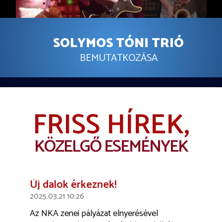
SOLYMOS TÓNI TRIÓ
BEMUTATKOZÁSA
FRISS HÍREK,
KÖZELGŐ ESEMÉNYEK
szt
Új dalok érkeznek!
Tóni 202
2025.03.21 10:26
2026.01.08 1
áros,
Az NKA zenei pályázat elnyerésével
NKA támogat