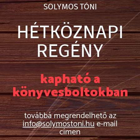
SOLYMOS TÓNI
HÉTKÖZNAPI
REGÉNY
kapható a
könyvesboltokban
továbbá megrendelhető az
info@solymostoni.hu
e-mail
címen