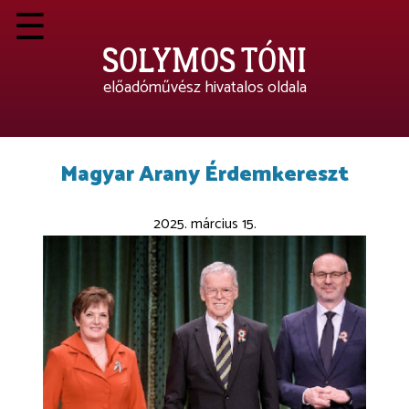
☰
Ugrás
Főmenü
a
SOLYMOS TÓNI
tartalomra
előadóművész hivatalos oldala
Back
to
Magyar Arany Érdemkereszt
top
2025. március 15.