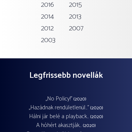
2016
2015
2014
2013
2012
2007
2003
Legfrissebb novellák
„No Policy!”
(2020)
„Hazádnak rendületlenül…”
(2020)
Hálni jár belé a playback…
(2020)
A hóhért akasztják…
(2020)