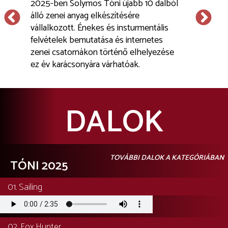
zenekar
2025-ben Solymos Tóni újabb 10 dalból
Tóni új inst
emzeti
álló zenei anyag elkészítésére
A teljes alb
any
vállalkozott. Énekes és insturmentális
kapott
felvételek bemutatása és internetes
vészeti,
zenei csatornákon történő elhelyezése
llami
ez év karácsonyára várhatóak.
DALOK
TOVÁBBI DALOK A KATEGÓRIÁBAN
TÓNI 2025
01. Sailing
Audio
file
02. Fox Hunter