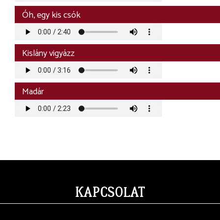
Audio
Óh, egy kis csók
file
Audio
Kislány vigyázz
file
Audio
Madár
file
KAPCSOLAT