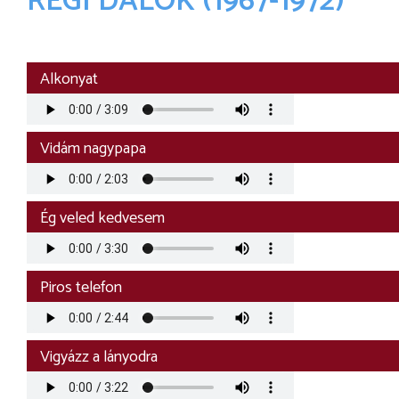
RÉGI DALOK (1967-1972)
Audio
Alkonyat
file
Audio
Vidám nagypapa
file
Audio
Ég veled kedvesem
file
Audio
Piros telefon
file
Audio
Vigyázz a lányodra
file