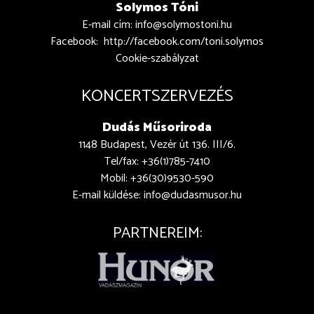
Solymos Tóni
E-mail cím:
info@solymostoni.hu
Facebook:
http://facebook.com/toni.solymos
Cookie-szabályzat
KONCERTSZERVEZÉS
Dudás Műsoriroda
1148 Budapest, Vezér út 136. III/6.
Tel/fax: +36(1)785-7410
Mobil: +36(30)9530-590
E-mail küldése:
info@dudasmusor.hu
PARTNEREIM: