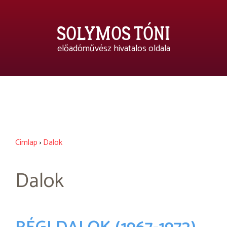
Ugrás
a
SOLYMOS TÓNI
tartalomra
előadóművész hivatalos oldala
K
FOTÓTÁR
IRODALOM
FELLÉPÉSEK
KAPCSOLAT
Címlap
›
Dalok
Morzsa
Back
to
Dalok
top